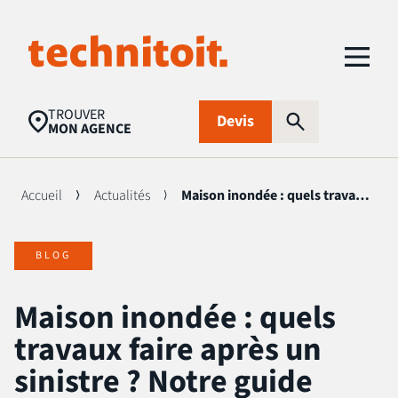
TROUVER
Devis
MON AGENCE
Accueil
Actualités
Maison inondée : quels travaux faire après un sinistre ?
Recherches populaires
BLOG
Nettoyage toiture
Aides financières
Panneaux
photovoltaïques
Maison inondée : quels
Isolation
Traitement
FAQ
travaux faire après un
d’humidité
sinistre ? Notre guide