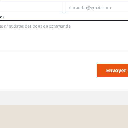
ées
Envoyer