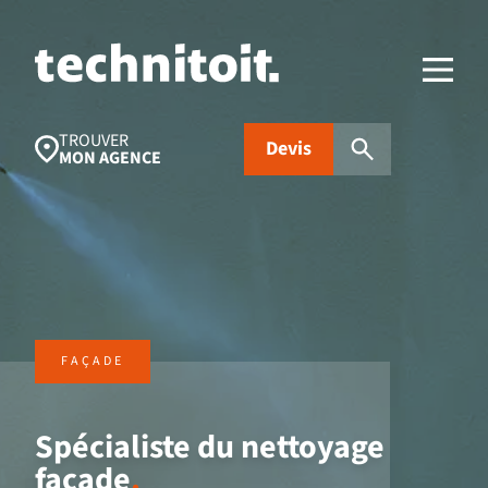
TROUVER
Devis
MON AGENCE
Recherches populaires
Nettoyage toiture
Aides financières
Panneaux
photovoltaïques
FAÇADE
Isolation
Traitement
FAQ
d’humidité
Spécialiste du nettoyage
façade
.