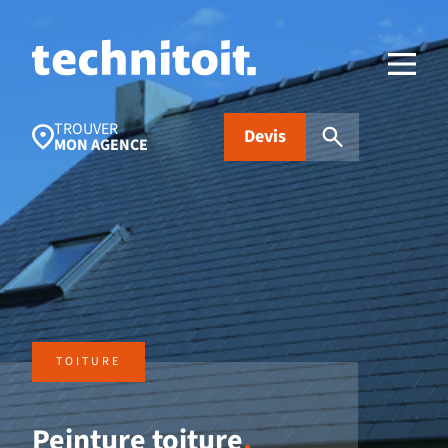
TROUVER
Devis
MON AGENCE
Recherches populaires
Nettoyage toiture
Aides financières
Panneaux
photovoltaïques
Isolation
Traitement
FAQ
TOITURE
d’humidité
Peinture toiture
.