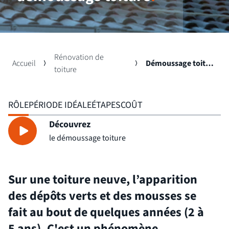
Rénovation de
Accueil
Démoussage toiture
toiture
RÔLE
PÉRIODE IDÉALE
ÉTAPES
COÛT
Découvrez
le démoussage toiture
Sur une toiture neuve, l’apparition
des
dépôts verts
et des mousses se
fait au bout de quelques années (2 à
5 ans). C'est un phénomène