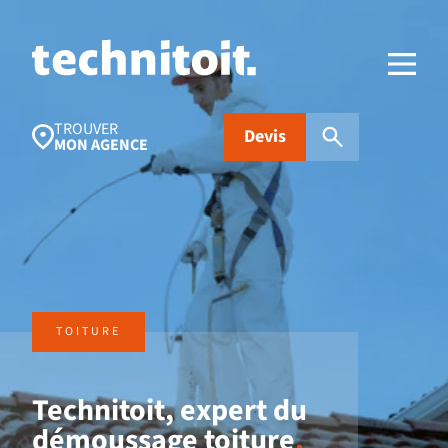
TROUVER
Devis
MON AGENCE
Recherches populaires
Nettoyage toiture
Aides financières
Panneaux
photovoltaïques
TOITURE
Isolation
Traitement
FAQ
d’humidité
Technitoit, expert du
démoussage toiture
.