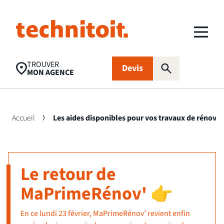
TROUVER
Devis
MON AGENCE
Accueil
Les aides disponibles pour vos travaux de rénovat
Recherches populaires
Nettoyage toiture
Aides financières
Panneaux
Le retour de
photovoltaïques
MaPrimeRénov'
👉
Isolation
Traitement
FAQ
d’humidité
En ce lundi 23 février, MaPrimeRénov’ revient enfin