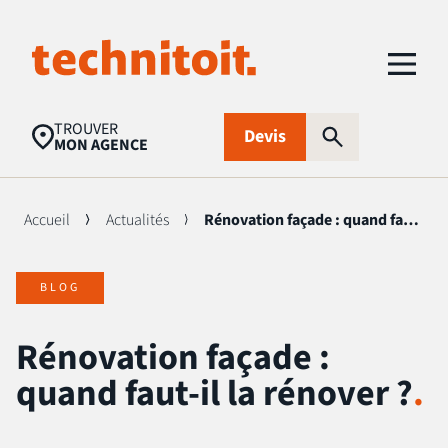
TROUVER
Devis
MON AGENCE
Accueil
Actualités
Rénovation façade : quand faut-il la rénover ?
Recherches populaires
BLOG
Nettoyage toiture
Aides financières
Panneaux
photovoltaïques
Rénovation façade :
Isolation
Traitement
FAQ
quand faut-il la rénover ?
.
d’humidité