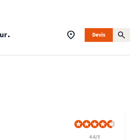
eur
Devis
air
ve
ture
otovoltaïques
4.6/5