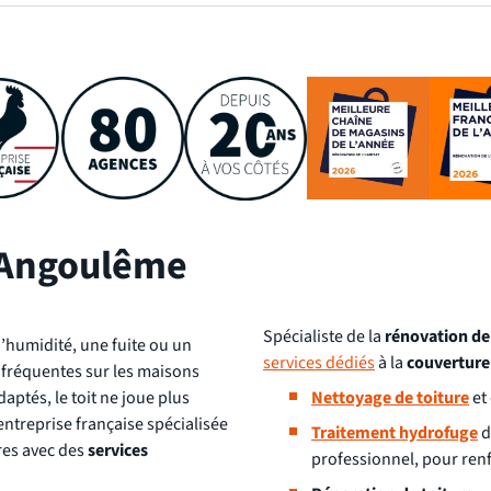
t Angoulême
Spécialiste de la
rénovation de
d’humidité, une fuite ou un
services dédiés
à la
couverture 
 fréquentes sur les maisons
aptés, le toit ne joue plus
Nettoyage de toiture
et
entreprise française spécialisée
Traitement hydrofuge
d
res avec des
services
professionnel, pour renf