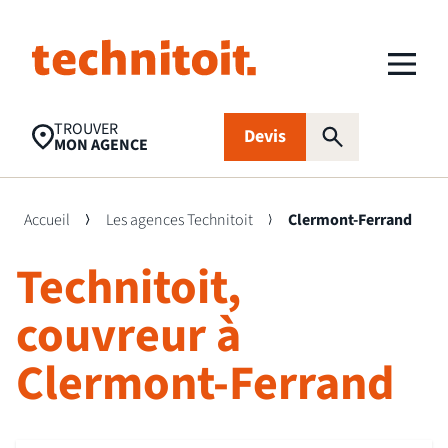
TROUVER
Devis
MON AGENCE
Accueil
Les agences Technitoit
Clermont-Ferrand
Technitoit,
Recherches populaires
Nettoyage toiture
Aides financières
Panneaux
couvreur à
photovoltaïques
Clermont-Ferrand
Isolation
Traitement
FAQ
d’humidité