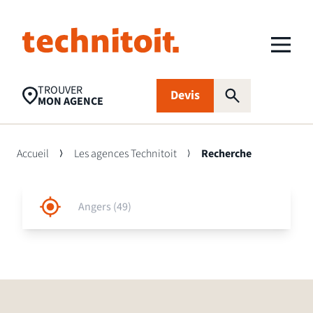
TROUVER
Devis
MON AGENCE
Accueil
Les agences Technitoit
Recherche
Recherches populaires
Nettoyage toiture
Aides financières
Panneaux
photovoltaïques
Isolation
Traitement
FAQ
d’humidité