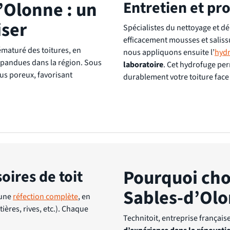
’Olonne : un
Entretien et pro
iser
Spécialistes du nettoyage et 
efficacement mousses et saliss
ématuré des toitures, en
nous appliquons ensuite l’
hydr
pandues dans la région. Sous
laboratoire
. Cet hydrofuge perm
lus poreux, favorisant
durablement votre toiture face
Pourquoi choi
oires de toit
Sables-d’Olo
 une
réfection complète
, en
ières, rives, etc.). Chaque
Technitoit, entreprise français