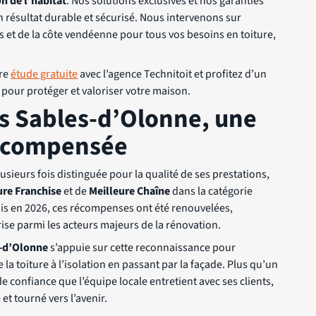
n de l’habitat
. Nos solutions exclusives et nos garanties
 résultat durable et sécurisé. Nous intervenons sur
 et de la côte vendéenne pour tous vos besoins en toiture,
tre
étude gratuite
avec l’agence Technitoit et profitez d’un
pour protéger et valoriser votre maison.
es Sables-d’Olonne, une
récompensée
usieurs fois distinguée pour la qualité de ses prestations,
ure Franchise
et de
Meilleure Chaîne
dans la catégorie
uis en 2026, ces récompenses ont été renouvelées,
rise parmi les acteurs majeurs de la rénovation.
s-d’Olonne
s’appuie sur cette reconnaissance pour
a toiture à l’isolation en passant par la façade. Plus qu’un
 de confiance que l’équipe locale entretient avec ses clients,
 et tourné vers l’avenir.