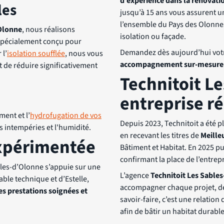
d’expérience dans la rénovatio
les
jusqu’à 15 ans vous assurent un
l’ensemble du Pays des Olonnes
Olonne
, nous réalisons
isolation ou façade.
, spécialement conçu pour
Demandez dès aujourd’hui vo
 l’
isolation soufflée
, nous vous
accompagnement sur-mesure
t de réduire significativement
Technitoit L
entreprise 
ment et l’
hydrofugation de vos
Depuis 2023, Technitoit a été pl
s intempéries et l'humidité.
en recevant les titres de
Meille
xpérimentée
Bâtiment et Habitat. En 2025 p
confirmant la place de l’entrep
bles-d’Olonne s’appuie sur une
L’agence
Technitoit Les Sable
ble technique et d’Estelle,
accompagner chaque projet, de l
es prestations soignées et
savoir-faire, c’est une relation
afin de bâtir un habitat durable