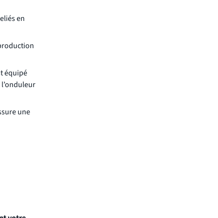
eliés en
 production
t équipé
 l’onduleur
assure une