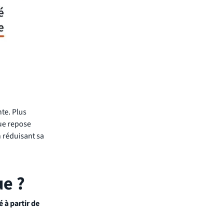
te. Plus
que repose
 réduisant sa
ue ?
é à partir de