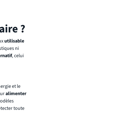
aire ?
aux
utilisable
stiques ni
rnatif
, celui
ergie et le
our
alimenter
modèles
étecter toute