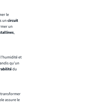
mer le
ns un
circuit
ormer un
stallines
,
 l’humidité et
tandis qu’un
abilité
du
 transformer
ble assure le