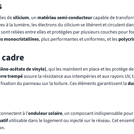
s
uées de
silicium
, un
matériau semi-conducteur
capable de transfor
s à la lumière, les électrons du silicium se libèrent et circulent da
es sont reliées entre elles et protégées par plusieurs couches pour f
es monocristallines
, plus performantes et uniformes, et les
polycri
e cadre
ène-acétate de vinyle)
, qui les maintient en place et les protège de
erre trempé
assure la résistance aux intempéries et aux rayons UV, 
la fixation du panneau sur la toiture. Ces éléments garantissent la
dur
connectent à l’
onduleur solaire
, un composant indispensable pour
atif
utilisable dans le logement ou injecté sur le réseau. Cet ensem
on.