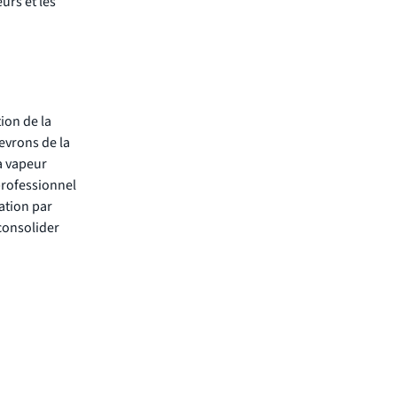
urs et les
ion de la
evrons de la
a vapeur
professionnel
lation par
 consolider