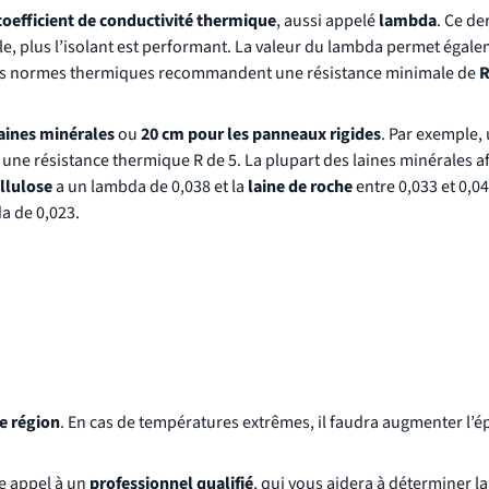
coefficient de conductivité thermique
, aussi appelé
lambda
. Ce d
faible, plus l’isolant est performant. La valeur du lambda permet égal
 les normes thermiques recommandent une résistance minimale de
R
laines minérales
ou
20 cm pour les panneaux rigides
. Par exemple,
une résistance thermique R de 5. La plupart des laines minérales a
llulose
a un lambda de 0,038 et la
laine de roche
entre 0,033 et 0,04
a de 0,023.
e région
. En cas de températures extrêmes, il faudra augmenter l’é
re appel à un
professionnel qualifié
, qui vous aidera à déterminer la