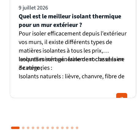
9 juillet 2026
Quel est le meilleur isolant thermique
pour un mur extérieur ?
Pour isoler efficacement depuis l'extérieur
vos murs, il existe différents types de
matières isolantes à tous les prix,
lesquelles sont généralement classées en
Isolants minéraux : laine de roche et laine
3 catégories :
de verre ;
Isolants naturels : lièvre, chanvre, fibre de
bois, plume de canards, laine de mouton
Isolants synthétiques : polyisocyanurate,
polyuréthane, polystyrène expansé ou
extrudé…