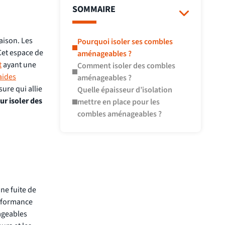
SOMMAIRE
aison. Les
Pourquoi isoler ses combles
Cet espace de
aménageables ?
t
ayant une
Comment isoler des combles
aides
aménageables ?
ure qui allie
Quelle épaisseur d’isolation
ur isoler des
mettre en place pour les
combles aménageables ?
ne fuite de
erformance
ageables