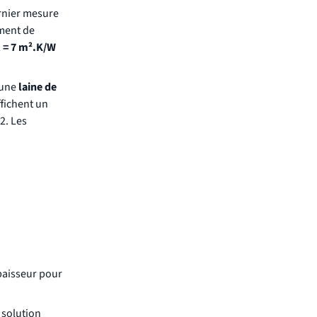
ernier mesure
ement de
 = 7 m².K/W
 une
laine de
ffichent un
2. Les
paisseur pour
 solution