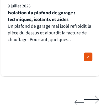
9 juillet 2026
Isolation du plafond de garage :
techniques, isolants et aides
Un plafond de garage mal isolé refroidit la
pièce du dessus et alourdit la facture de
chauffage. Pourtant, quelques
centimètres d'isolant bien posés suffisent
à couper ce passage de froid et à gagner
en confort. Quel matériau choisir, quelle
épaisseur viser, à quel prix et avec quelles
aides ? On vous explique tout, étape par
étape, pour isoler le plafond de votre
garage sans fausse note.