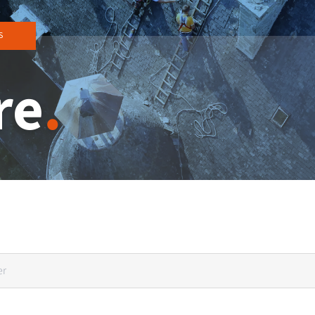
S
re
.