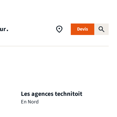
eur
Devis
air
ve
ture
otovoltaïques
Les agences technitoit
En Nord