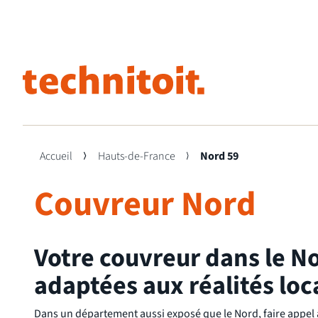
Hyd
VM
Accueil
Hauts-de-France
Nord 59
Dém
VM
Couvreur Nord
Net
VM
Recherches populaires
Net
Po
Nettoyage toiture
Réf
Po
Votre couvreur dans le No
Isolation
adaptées aux réalités loc
Dans un département aussi exposé que le Nord, faire appel