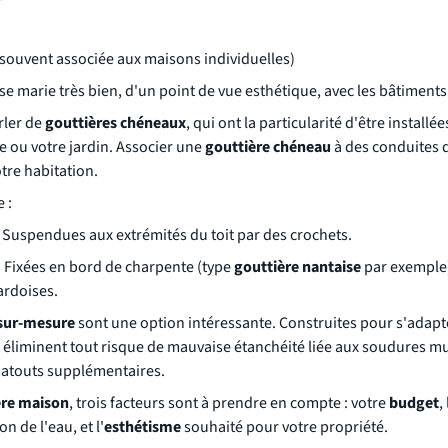
souvent associée aux maisons individuelles)
se marie très bien, d'un point de vue esthétique, avec les bâtiments
rler de
gouttières chéneaux
, qui ont la particularité d'être installé
se ou votre jardin. Associer une
gouttière chéneau
à des conduites 
tre habitation.
 :
 Suspendues aux extrémités du toit par des crochets.
: Fixées en bord de charpente (type
gouttière nantaise
par exemple)
ardoises.
 sur-mesure
sont une option intéressante. Construites pour s'adapt
s éliminent tout risque de mauvaise étanchéité liée aux soudures mul
s atouts supplémentaires.
ère maison
, trois facteurs sont à prendre en compte : votre
budget
,
n de l'eau, et l'
esthétisme
souhaité pour votre propriété.