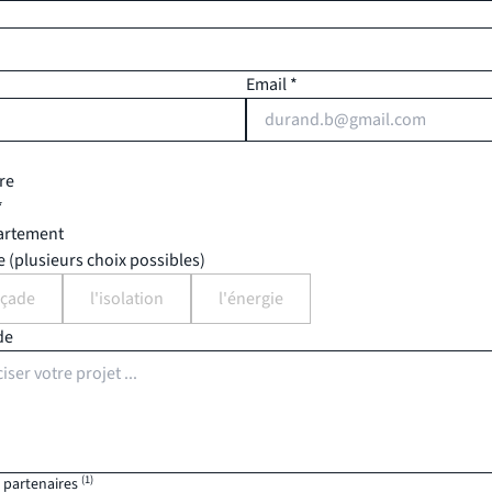
Email *
re
*
artement
(plusieurs choix possibles)
açade
l'isolation
l'énergie
de
(1)
s partenaires