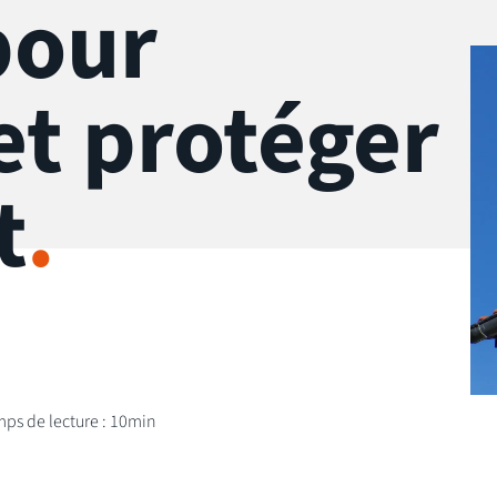
pour
et protéger
t
.
ps de lecture : 10min