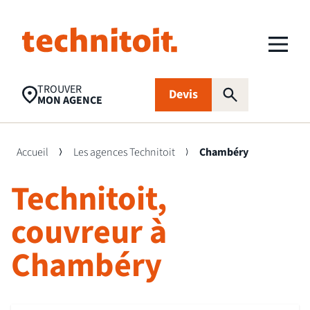
TROUVER
Devis
MON AGENCE
Accueil
Les agences Technitoit
Chambéry
Technitoit,
Recherches populaires
Nettoyage toiture
Aides financières
Panneaux
couvreur à
photovoltaïques
Chambéry
Isolation
Traitement
FAQ
d’humidité