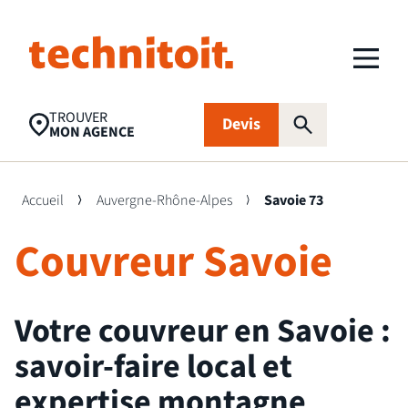
TROUVER
Devis
MON AGENCE
Accueil
Auvergne-Rhône-Alpes
Savoie 73
Couvreur Savoie
Recherches populaires
Nettoyage toiture
Aides financières
Panneaux
photovoltaïques
Votre couvreur en Savoie :
Isolation
Traitement
FAQ
savoir-faire local et
d’humidité
expertise montagne