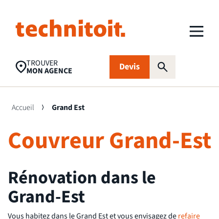
TROUVER
Devis
MON AGENCE
Accueil
Grand Est
Couvreur Grand-Est
Recherches populaires
Nettoyage toiture
Aides financières
Panneaux
photovoltaïques
Rénovation dans le
Isolation
Traitement
FAQ
Grand-Est
d’humidité
Vous habitez dans le Grand Est et vous envisagez de
refaire