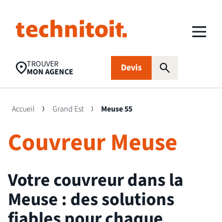
TROUVER
Devis
MON AGENCE
Accueil
Grand Est
Meuse 55
Couvreur Meuse
Recherches populaires
Nettoyage toiture
Aides financières
Panneaux
photovoltaïques
Votre couvreur dans la
Isolation
Traitement
FAQ
Meuse : des solutions
d’humidité
fiables pour chaque