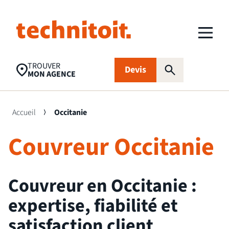
TROUVER
Devis
MON AGENCE
Accueil
Occitanie
Couvreur Occitanie
Recherches populaires
Nettoyage toiture
Aides financières
Panneaux
photovoltaïques
Couvreur en Occitanie :
Isolation
Traitement
FAQ
expertise, fiabilité et
d’humidité
satisfaction client