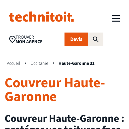
TROUVER
Devis
MON AGENCE
Accueil
Occitanie
Haute-Garonne 31
Couvreur Haute-
Recherches populaires
Nettoyage toiture
Aides financières
Panneaux
Garonne
photovoltaïques
Isolation
Traitement
FAQ
Couvreur Haute-Garonne :
d’humidité