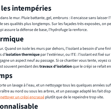
 les intempéries
dans le mur. Pluie battante, gel, embruns : il encaisse sans laisser 
rde ses qualités plus longtemps. Sur les façades très exposées, on p
pi assure la défense de base, l'hydrofuge la renforce.
hermique
ur. Quand on isole les murs par dehors, l'isolant a besoin d'une fini
s d'
isolation thermique
par l'extérieur, ou ITE : l'isolant est fixé sur
de gagne un aspect neuf au passage. Si ce chantier vous tente, voyez
C'est souvent pendant des
travaux d'isolation
que le crépi se refait en
emps
orte un lavage à l'eau, et un nettoyage tous les quelques années suff
aître au nord ou sous les arbres, et un passage adapté les fait disp
t
nettoyer un crépi encrassé
plutôt que de le repeindre trop vite.
sonnalisable