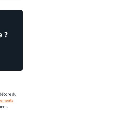
e ?
 décore du
tements
nent.