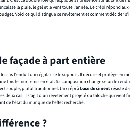
llant. C'est ce double rôle qui explique sa présence sur autant de 
encaisse la pluie, le gel et le vent toute l'année. Le crépi répond aux
l budget. Voici ce qui distingue ce revêtement et comment décider s'il
e façade à part entière
essus l'enduit qui régularise le support. Il décore et protège en 
 une fois le mur remis en état. Sa composition change selon le rendu
ect souple, plutôt traditionnel. Un crépi à
base de ciment
résiste da
eux cas, il s'agit d'un revêtement projeté ou taloché qui vient fin
t de l'état du mur que de l'effet recherché.
ifférence ?