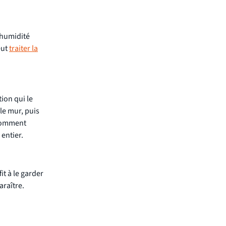
l'humidité
eut
traiter la
tion qui le
 le mur, puis
 comment
 entier.
it à le garder
araître.