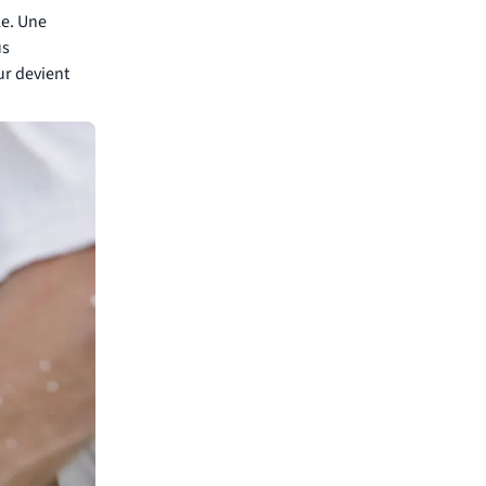
le. Une
us
ur devient