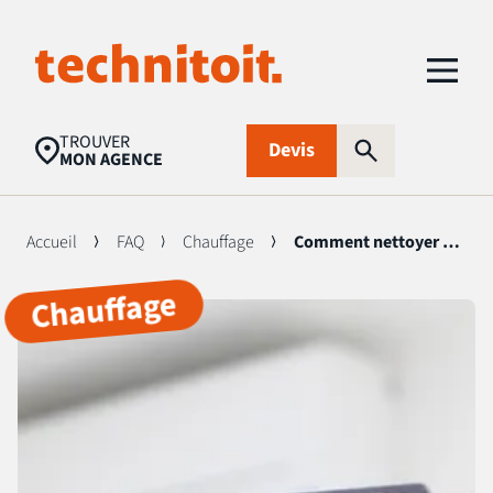
TROUVER
Devis
MON AGENCE
Accueil
FAQ
Chauffage
Comment nettoyer une climatisation réversible ?
Chauffage
Recherches populaires
Nettoyage toiture
Aides financières
Panneaux
photovoltaïques
Isolation
Traitement
FAQ
d’humidité