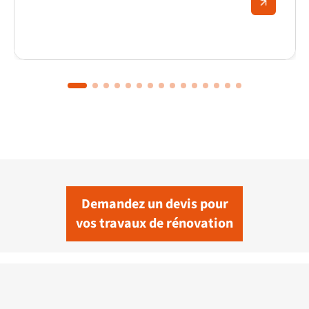
expliquons comment elle fonctionne, ce qui la
rend performante même par grand froid, et
pourquoi elle séduit de plus en plus de foyers
français.
Demandez un devis pour
vos travaux de rénovation