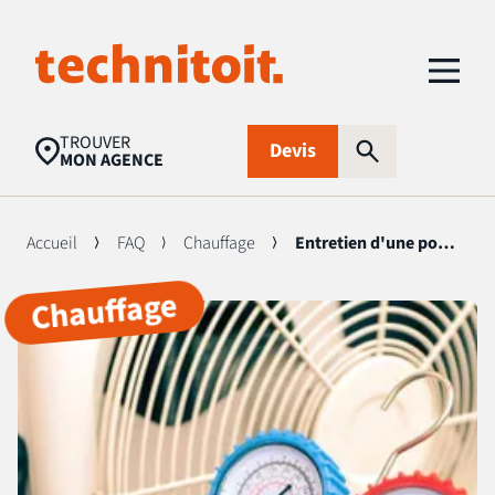
TROUVER
Devis
MON AGENCE
Accueil
FAQ
Chauffage
Entretien d'une pompe à chaleur : fréquence, points de contrôle et budget
Chauffage
Recherches populaires
Nettoyage toiture
Aides financières
Panneaux
photovoltaïques
Isolation
Traitement
FAQ
d’humidité