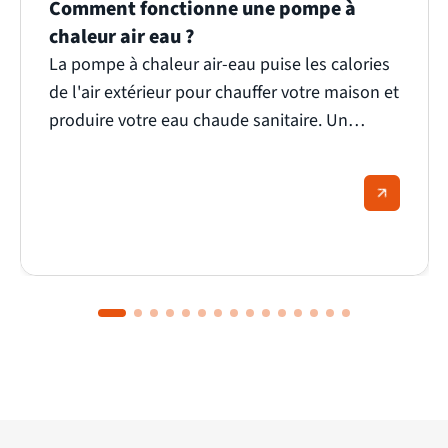
Comment fonctionne une pompe à
chaleur air eau ?
La pompe à chaleur air-eau puise les calories
de l'air extérieur pour chauffer votre maison et
produire votre eau chaude sanitaire. Un
principe qui paraît simple, mais qui repose sur
une mécanique bien plus fine. Nous vous
expliquons comment elle fonctionne, ce qui la
rend performante même par grand froid, et
pourquoi elle séduit de plus en plus de foyers
français.