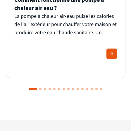
Comment fonctionne une pompe à
chaleur air eau ?
La pompe à chaleur air-eau puise les calories
de l'air extérieur pour chauffer votre maison et
produire votre eau chaude sanitaire. Un
principe qui paraît simple, mais qui repose sur
une mécanique bien plus fine. Nous vous
expliquons comment elle fonctionne, ce qui la
rend performante même par grand froid, et
pourquoi elle séduit de plus en plus de foyers
français.