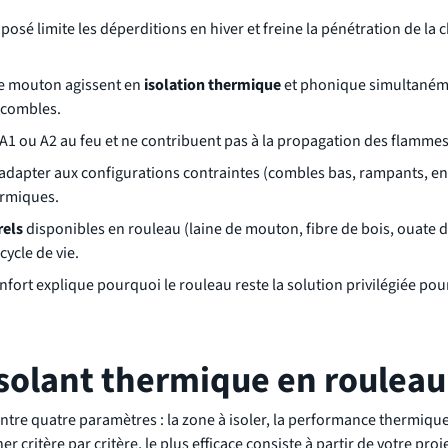
posé limite les déperditions en hiver et freine la pénétration de la 
 de mouton agissent en
isolation thermique
et phonique simultanéme
s combles.
s A1 ou A2 au feu et ne contribuent pas à la propagation des flammes
'adapter aux configurations contraintes (combles bas, rampants, en
ermiques.
rels
disponibles en rouleau (laine de mouton, fibre de bois, ouate d
ycle de vie.
ort explique pourquoi le rouleau reste la solution privilégiée pour
solant thermique en rouleau
entre quatre paramètres : la zone à isoler, la performance thermique 
 critère par critère, le plus efficace consiste à partir de votre proj