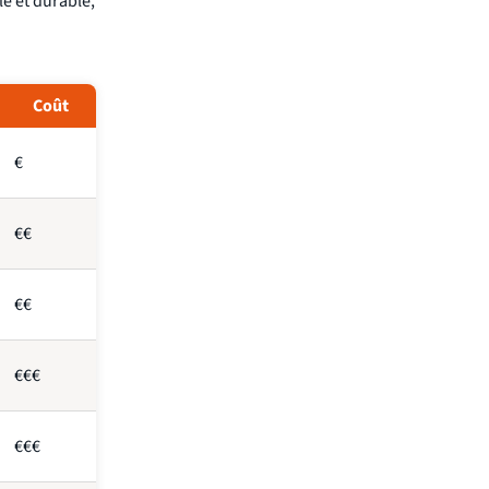
le et durable,
Coût
€
€€
€€
€€€
€€€