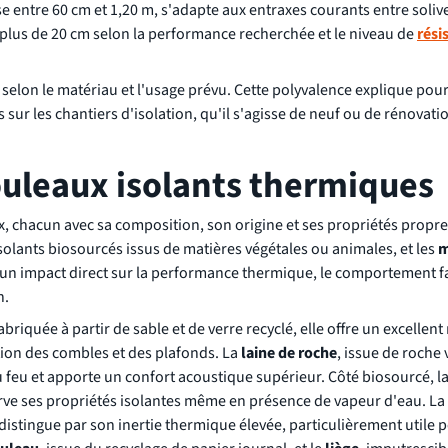
 entre 60 cm et 1,20 m, s'adapte aux entraxes courants entre soliv
à plus de 20 cm selon la performance recherchée et le niveau de
rési
 selon le matériau et l'usage prévu. Cette polyvalence explique pou
sur les chantiers d'isolation, qu'il s'agisse de neuf ou de rénovati
rouleaux isolants thermiques
x, chacun avec sa composition, son origine et ses propriétés propr
 isolants biosourcés issus de matières végétales ou animales, et les
m
 un impact direct sur la performance thermique, le comportement f
n.
briquée à partir de sable et de verre recyclé, elle offre un excellent
ation des combles et des plafonds. La
laine de roche
, issue de roche
 feu et apporte un confort acoustique supérieur. Côté biosourcé, la
ve ses propriétés isolantes même en présence de vapeur d'eau. La
istingue par son inertie thermique élevée, particulièrement utile po