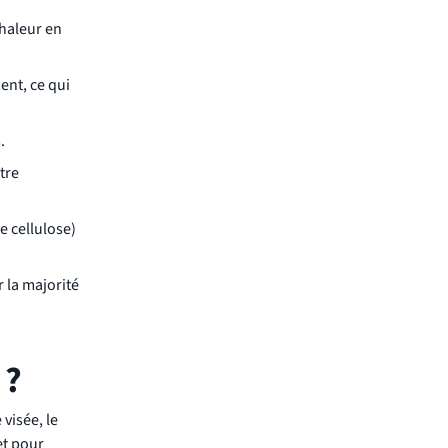
chaleur en
nt, ce qui
.
tre
e cellulose)
 la majorité
 ?
visée, le
et pour