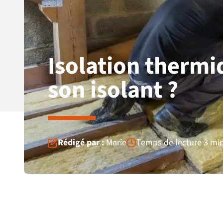
Isolation thermi
son isolant ?
Rédigé par :
Marie
Temps de lecture 3 mi