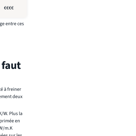
€€€€
ge entre ces
 faut
é à freiner
vement deux
K/W. Plus la
xprimée en
2 W/m.K
ées sur les