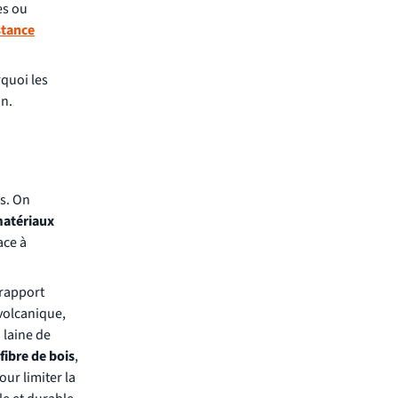
es ou
stance
rquoi les
on.
es. On
atériaux
ace à
 rapport
 volcanique,
 laine de
fibre de bois
,
ur limiter la