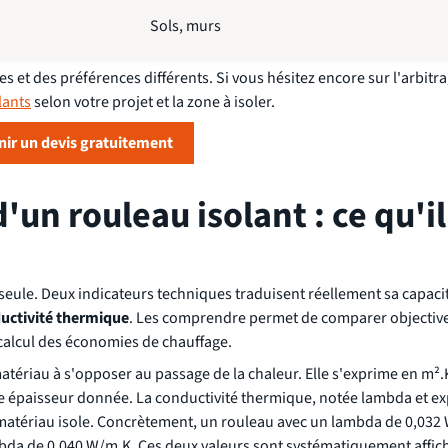
Sols, murs
 et des préférences différents. Si vous hésitez encore sur l'arbitra
lants
selon votre projet et la zone à isoler.
ir un devis gratuitement
n rouleau isolant : ce qu'il
seule. Deux indicateurs techniques traduisent réellement sa capacit
uctivité thermique
. Les comprendre permet de comparer objecti
calcul des économies de chauffage.
atériau à s'opposer au passage de la chaleur. Elle s'exprime en m².
une épaisseur donnée. La conductivité thermique, notée lambda et e
le matériau isole. Concrètement, un rouleau avec un lambda de 0,03
mbda de 0,040 W/m.K. Ces deux valeurs sont systématiquement affich