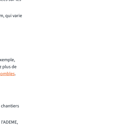
m, qui varie
 exemple,
z plus de
 combles
.
 chantiers
n l'ADEME,