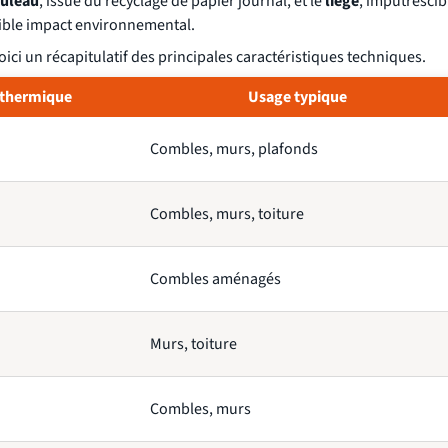
ouleau
, issue du recyclage de papier journal, et le
liège
, imputrescib
ible impact environnemental.
ici un récapitulatif des principales caractéristiques techniques.
 thermique
Usage typique
Combles, murs, plafonds
Combles, murs, toiture
Combles aménagés
Murs, toiture
Combles, murs